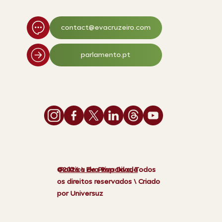
contact@evacruzeiro.com
parlamento.pt
Política de Privacidade
©2026 \ Eva Rap Diva, Todos
os direitos reservados \ Criado
por Universuz