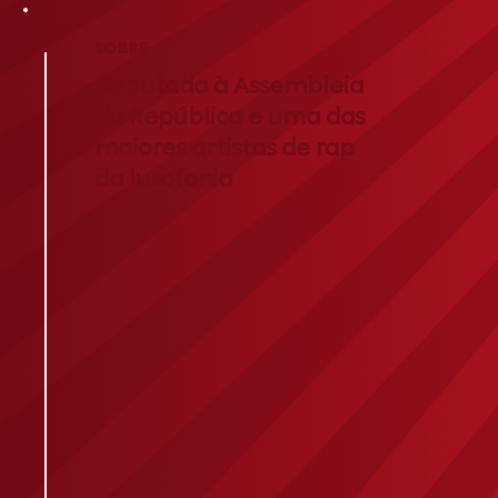
SOBRE
Deputada à Assembleia
da República e uma das
maiores artistas de rap
da lusofonia