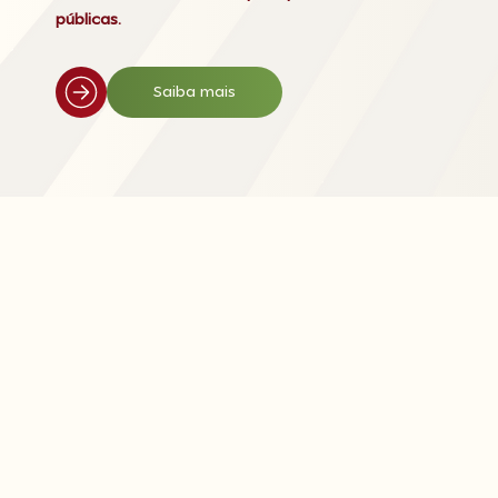
públicas.
A
política
ao
serviço
das
pessoas.
Combate às
desigualdades