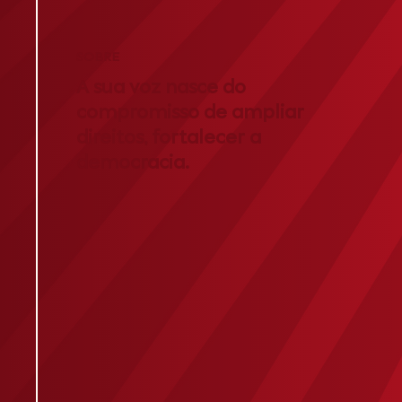
SOBRE
A sua voz nasce do
compromisso de ampliar
direitos, fortalecer a
democracia.