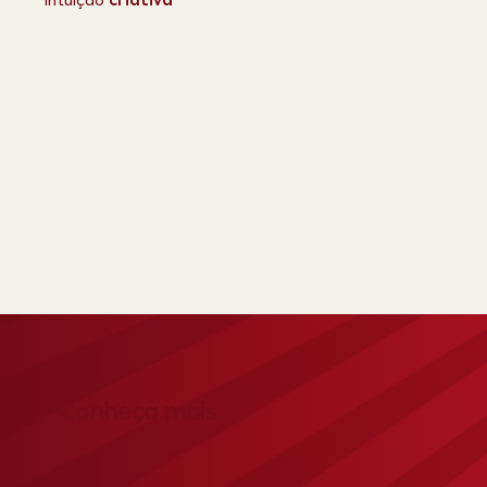
Intuição
criativa
Conheça mais